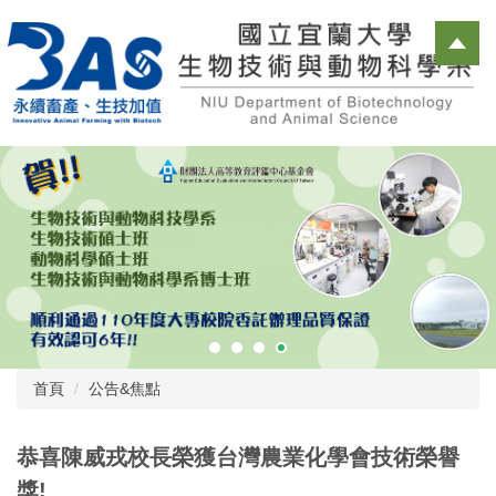
跳
到
主
要
內
容
區
首頁
公告&焦點
恭喜陳威戎校長榮獲台灣農業化學會技術榮譽
獎!