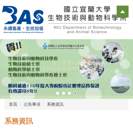
跳
到
主
要
內
容
區
首頁
公告事項
系務資訊
系務資訊