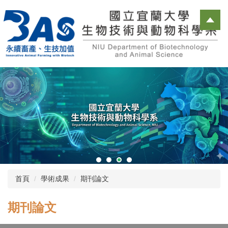
跳
到
主
要
內
容
區
首頁
學術成果
期刊論文
期刊論文