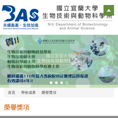
跳
到
主
要
內
容
區
首頁
學術成果
榮譽獎項
榮譽獎項