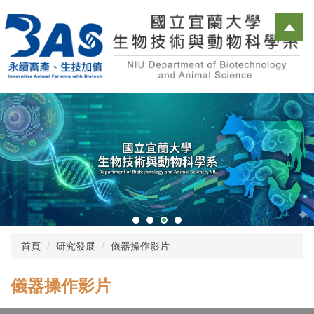
跳
到
主
要
內
容
區
首頁
研究發展
儀器操作影片
儀器操作影片